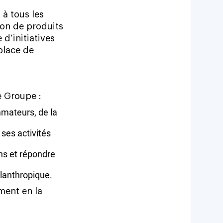
t
à
tous
les
ion
de
produits
e
d’initiatives
place
de
e
Groupe
:
mateurs,
de
la
ses
activités
ns
et
répondre
ilanthropique.
ment
en
la