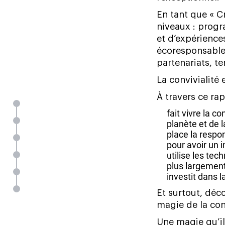
En
tant
que
«
C
niveaux
:
prog
et
d’expérience
écoresponsabl
partenariats,
te
La
convivialité
À
travers
ce
rap
Message d’Alexandre Ricard Président-Directeur Général de
fait
vivre
la
con
Une année de convivialité
planète
et
de
l
place
la
respon
Une raison d’être qui nous unit
pour
avoir
un
utilise
les
tech
Un monde d’opportunités à saisir
plus
largemen
Une culture toujours plus conviviale
investit
dans
l
Une performance partagée à découvrir
Et
surtout,
déc
magie
de
la
con
Une
magie
qu’il