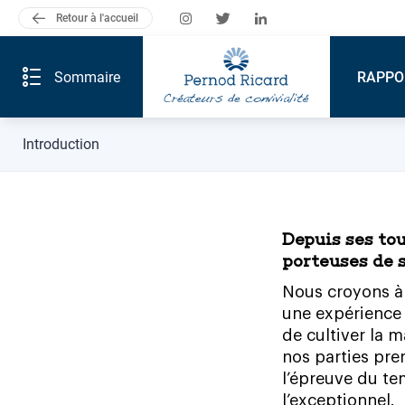
Lire
Retour à l'accueil
Nous suivre:
le
document
(c)
Sommaire
RAPPO
Introduction
Depuis
ses
tou
porteuses
de
Nous
croyons
à
une
expérience
de
cultiver
la
m
nos
parties
pre
l’épreuve
du
te
l’exceptionnel.