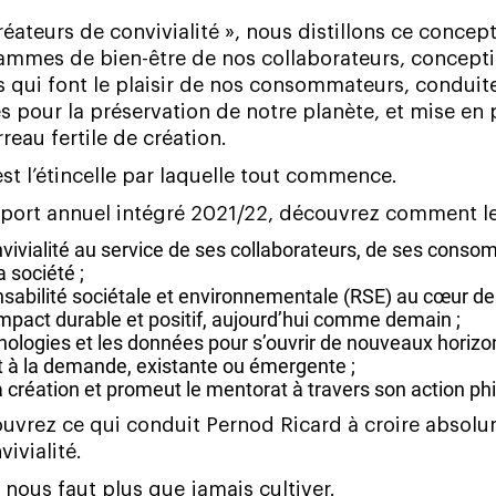
réateurs
de
convivialité
»,
nous
distillons
ce
concep
rammes
de
bien-être
de
nos
collaborateurs,
concept
s
qui
font
le
plaisir
de
nos
consommateurs,
conduit
es
pour
la
préservation
de
notre
planète,
et
mise
en
rreau
fertile
de
création.
est
l’étincelle
par
laquelle
tout
commence.
port
annuel
intégré
2021/22,
découvrez
comment
l
 Pernod Ricard
vivialité
au
service
de
ses
collaborateurs,
de
ses
consom
a
société
;
sabilité
sociétale
et
environnementale
(RSE)
au
cœur
de
impact
durable
et
positif,
aujourd’hui
comme
demain
;
nologies
et
les
données
pour
s’ouvrir
de
nouveaux
horizo
t
à
la
demande,
existante
ou
émergente
;
a
création
et
promeut
le
mentorat
à
travers
son
action
ph
ouvrez
ce
qui
conduit
Pernod
Ricard
à
croire
absolu
vivialité.
nous
faut
plus
que
jamais
cultiver.