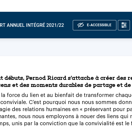
RT ANNUEL INTÉGRÉ 2021/22
E-ACCESSIBLE
t
débuts,
Pernod
Ricard
s’attache
à
créer
des
r
sens
et
des
moments
durables
de
partage
et
de
la
force
du
lien
et
au
bienfait
de
transformer
chaqu
conviviale.
C’est
pourquoi
nous
nous
sommes
donn
agie
des
relations
humaines
en
«
préservant
pour
pa
nantes,
nous
nous
employons
à
nouer
des
liens
qui
mps,
unis
par
la
conviction
que
la
convivialité
est
le