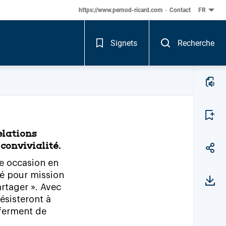
https://www.pernod-ricard.com
Contact
FR
FRANÇA
Signets
Recherche
AJOUTER
elations
convivialité.
e
occasion
en
é
pour
mission
rtager
».
Avec
résisteront
à
ferment
de